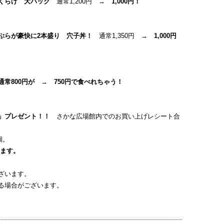
くらげ 大パック
通常1,200円 →
1,000円！
ぷらが豪快に2本盛り 穴子丼！
通常1,350円
→ 1,000円
800円が → 750円で食べれちゃう！
」プレゼント！！
さかな広場館内でのお買い上げレシート合
個。
ます。
ざいます。
る場合がございます。