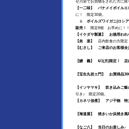
せ川栄でお買物をされた方に限
【一二味】
バナメイボイルエビ(
に！ 限定30袋。
＆
ボイルズワイガニ(ロシア産)
販売！
限定8個 お早めに！
【イケダヤ製菓】
お徳用われ
【炎 楽】
店内飲食の方限
【むさし】
ご来店のお客様全
【鰻 義】
6/1(月)限定！
【宝生丸岩エ門】
お買得品3
【イソヤマキ】
炊き込みご飯
引き♪ 限定20個。
【カネリ佃煮】 アジ干物 特
【海道屋】
焼きいか浜焼き風
【なご八】
当日のお楽しみ