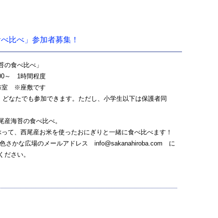
食べ比べ」参加者募集！
苔の食べ比べ」
：00～ 1時間程度
修室 ※座敷です
料 どなたでも参加できます。ただし、小学生以下は保護者同
尾産海苔の食べ比べ。
て、西尾産お米を使ったおにぎりと一緒に食べ比べます！
さかな広場のメールアドレス info@sakanahiroba.com に
ください。