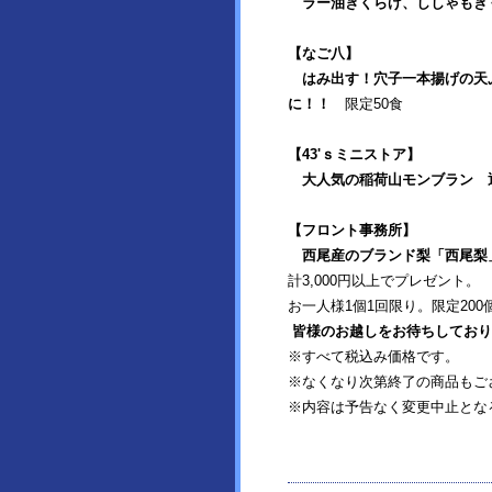
ラー油きくらげ、ししゃもき
【なご八】
はみ出す！穴子一本揚げの天
に！！
限定50食
【43'ｓミニストア】
大人気の稲荷山モンブラン 通常
【フロント事務所】
西尾産のブランド梨「西尾梨
計3,000円以上でプレゼント。
お一人様1個1回限り。限定200
皆様のお越しをお待ちしており
※すべて税込み価格です。
※なくなり次第終了の商品もご
※内容は予告なく変更中止とな