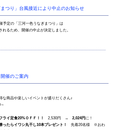
ぎまつり」台風接近により中止のお知らせ
(日)開催予定の「三河一色うなぎまつり」は
されるため、開催の中止が決定しました。
市」開催のご案内
得な商品や楽しいイベントが盛りだくさん♪
0～
フライ定食20%ＯＦＦ！！
2,530円 →
2,024円
に！
勝ったらイワシ丸干し10本プレゼント！
先着20名様 ※おわ