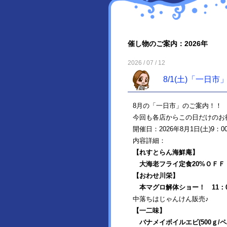
催し物のご案内：2026年
2026 / 07 / 12
8/1(土)「一日
8月の「一日市」のご案内！！
今回も各店からこの日だけのお
開催日：2026年8月1日(土)9：0
内容詳細：
【れすとらん海鮮庵】
大海老フライ定食20%ＯＦＦ
【おわせ川栄】
本マグロ解体ショー
！ 11
中落ちはじゃんけん販売♪
【一二味】
バナメイボイルエビ(500ｇ/ペ