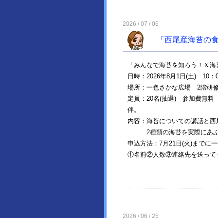
2026 / 07 / 06
「西尾産海苔の
「みんなで海苔を知ろう！＆海
日時：2026年8月1日(土) 10
場所：一色さかな広場 2階研
定員：20名(抽選) 参加費無
伴。
内容：海苔についての講話と西
2種類の海苔を実際にあぶっ
申込方法：7月21日(火)までに一色
①名前②人数③連絡先を送って
2026 / 06 / 25