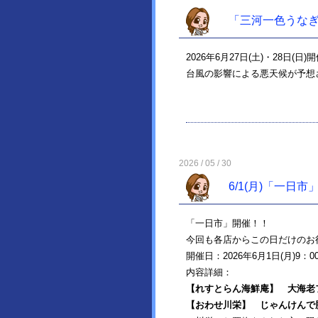
「三河一色うな
2026年6月27日(土)・28日
台風の影響による悪天候が予想
2026 / 05 / 30
6/1(月)「一日
「一日市」開催！！
今回も各店からこの日だけのお
開催日：2026年6月1日(月)9：0
内容詳細：
【れすとらん海鮮庵】
大海老
【おわせ川栄】
じゃんけんで