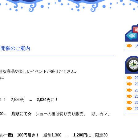
ブ
市」開催のご案内
得な商品や楽しいイベントが盛りだくさん♪
2
0～
2
2
2
！！
2,530円 →
2,024円
に！
2
2
：00～ 店頭にて☆
ショーの後は切り売り販売。 頭、カマ、
ルー産) 100円引き！
通常1,300 →
1,200円
に！限定30