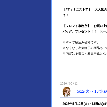
【43'ｓミニストア】
大人気の
う！
【フロント事務所】
お買い上
バッグ」プレゼント！！
お一
※すべて税込み価格です。
※なくなり次第終了の商品もご
※内容は予告なく変更中止とな
2026 / 05 / 11
5/12(火)・13(
2026年5月12日(火)・13日(