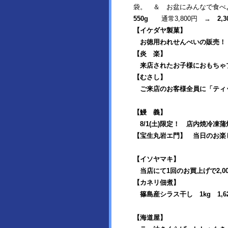
袋。 ＆ お盆にみんなで食べ
550g
通常3,800円 →
2
【イケダヤ製菓】
お徳用われせんべいの販売！
【炎 楽】
来店されたお子様におもちゃ
【むさし】
ご来店のお客様全員に「ティ
【鰻 義】
8
/1(土)限定！ 店内焼冷凍蒲
【宝生丸岩エ門】 当日のお楽
【イソヤマキ】
当店にて1回のお買上げで2,
【カネリ佃煮】
篠島産シラス干し 1kg 1,
【海道屋】