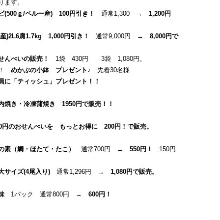
ります。
500ｇ/ペルー産) 100円引き！
通常1,300 →
1,200円
2L6肩1.7kg
1,000円引き！
通常9,000円 →
8,000円で
！
せんべいの販売！
1袋 430円 3袋 1,080円。
定！
めかぶの小鉢 プレゼント♪
先着30名様
員に「ティッシュ」プレゼント！！
 店内焼き・冷凍蒲焼き 1950円で販売！！
00円のおせんべいを もっとお得に 200円！で販売。
の素（鯛・ほたて・たこ）
通常700円 →
550円！
150円
大サイズ(4尾入り)
通常1,296円
→ 1,080円で販売。
味
1パック 通常800円 →
600円！
♪