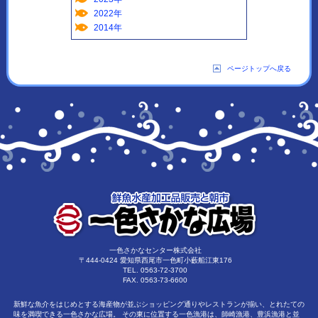
2022年
2014年
ページトップへ戻る
一色さかなセンター株式会社
〒444-0424
愛知県西尾市一色町小藪船江東176
TEL. 0563-72-3700
FAX. 0563-73-6600
新鮮な魚介をはじめとする海産物が並ぶショッピング通りやレストランが揃い、とれたての
味を満喫できる一色さかな広場。 その東に位置する一色漁港は、師崎漁港、豊浜漁港と並