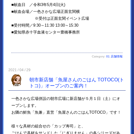
■献血日 ／令和3年5月4日(火)
■献血会場／一色さかな広場正面玄関横
※受付は正面玄関イベント広場
■受付時間／9:30～11:30 13:00～15:30
■愛知県赤十字血液センター豊橋事務所
Category:
01 店舗情報
2021 / 04 / 29
朝市新店舗「魚屋さんのごはん TOTOCO(ト
トコ)」オープンのご案内！
一色さかな広場併設の朝市広場に新店舗が５月１日（土）にオ
ープンします。
お隣の鮮魚「魚兼」直営「魚屋さんのごはんTOTOCO」です！
様々な具材の組合せの「カップ寿司」と、
ごはんで具材をサンドした「にぎりません」の各シリーズがあ