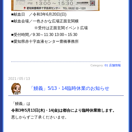
■献血日 ／令和3年6月20日(日)
■献血会場／一色さかな広場正面玄関横
※受付は正面玄関イベント広場
■受付時間／9:30～11:30 13:00～15:30
■愛知県赤十字血液センター豊橋事務所
Category:
01 店舗情報
2021 / 05 / 13
「鰻義」5/13・14臨時休業のお知らせ
「鰻義」は
令和3年5月13日(木)・14(金)は都合により臨時休業致します。
悪しからずご了承くださいませ。