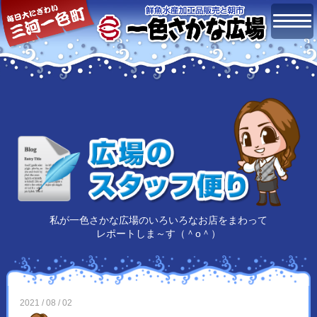
私が一色さかな広場の
いろいろなお店をまわって
レポートしま～す（＾o＾）
2021 / 08 / 02