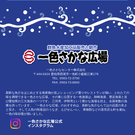
一色さかなセンター株式会社
〒444-0424
愛知県西尾市一色町小藪船江東176
TEL. 0563-72-3700
FAX. 0563-73-6600
新鮮な魚介をはじめとする海産物が並ぶショッピング通りやレストランが揃い、とれたての
味を満喫できる一色さかな広場。 その東に位置する一色漁港は、師崎漁港、豊浜漁港と並
び愛知県の三大漁港の一つです。 三河湾、伊勢湾という豊かな漁場を控え、全国有数の漁
獲を誇っています。 「一色さかな広場」のおすすめは、新鮮な魚介ならではの品質の良さ
と安さ。 そして人気の特産品のうなぎ、えびせんべい。 果物類などの直売店も軒を連ね、
一色の味自慢が揃いました。