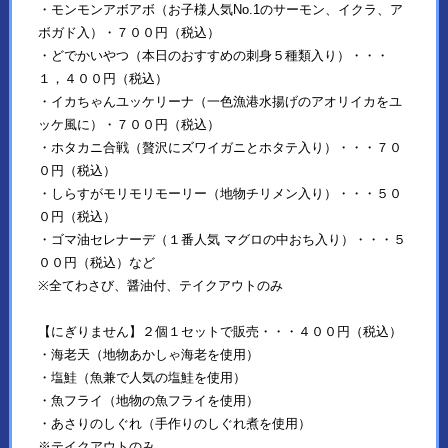
・モンモンアボアボ（お子様人気No.1のサーモン、イクラ、ア
ボガド入）・７００円（税込）
・どでかいやつ（本日のおすすめの刺身５種類入り）・・・
１，４００円（税込）
・イカちゃんユッケリーナ（一色漁港水揚げのアオリイカをユ
ッケ風に）・７００円（税込）
・ホタカニ合戦（贅沢にズワイガニとホタテ入り）・・・７０
０円（税込）
・しらすがモリモリモーリー（地物チリメン入り）・・・５０
０円（税込）
・ゴマ油セレナーデ（１番人気 マグロの中おち入り）・・・５
００円（税込）など
※全てわさび、醤油付、テイクアウトのみ
【にぎりません】２個１セットで販売・・・４００円（税込）
・海老天（地物あかしゃ海老を使用）
・塩鮭（魚兼で人気の塩鮭を使用）
・魚フライ（地物の魚フライを使用）
・あさりのしぐれ（手作りのしぐれ煮を使用）
※テイクアウトのみ