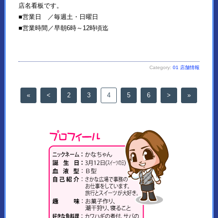
店名看板です。
■営業日 ／毎週土・日曜日
■営業時間／早朝6時～12時頃迄
Category:
01 店舗情報
«
<
2
3
4
5
6
>
»