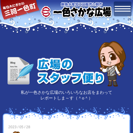
私が一色さかな広場の
いろいろなお店をまわって
レポートしま～す（＾o＾）
2023 / 05 / 28